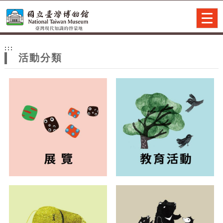
跳到主要內容
網站導覽
Togg
navig
網
:::
站
活動分類
主
題