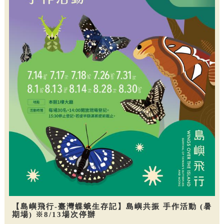
【島嶼飛行-臺灣蝶蛾生存記】島嶼共振 手作活動 (暑
期場) ※8/13場次停辦