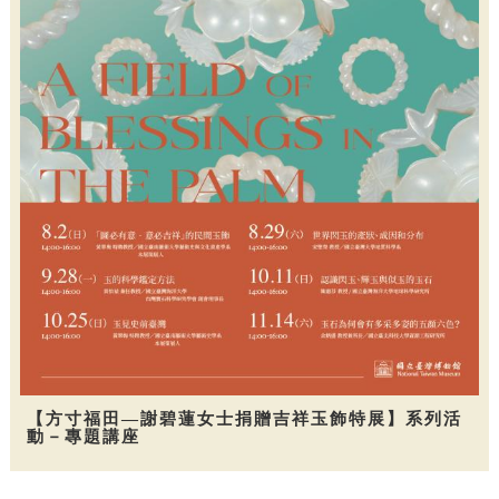
【方寸福田—謝碧蓮女士捐贈吉祥玉飾特展】系列活
動－專題講座