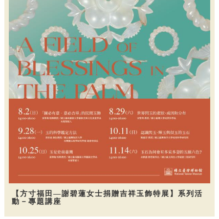
【方寸福田—謝碧蓮女士捐贈吉祥玉飾特展】系列活
動－專題講座