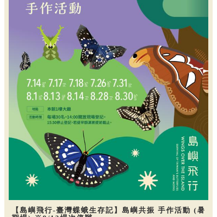
【島嶼飛行-臺灣蝶蛾生存記】島嶼共振 手作活動 (暑