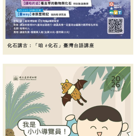
化石講古：「咱 ê化石」臺灣台語講座