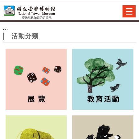
跳到主要內容
網站導覽
Togg
navig
網
:::
站
活動分類
主
題