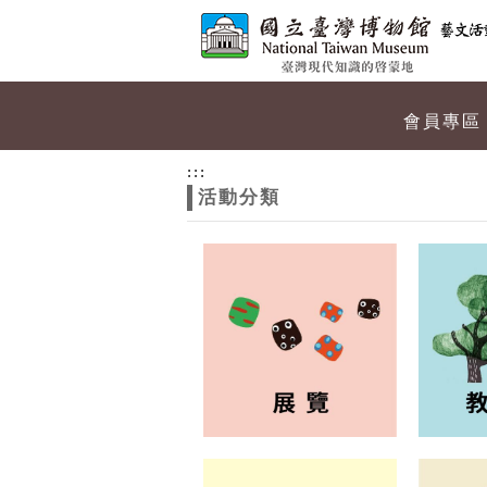
跳到主要內容
網站導覽
網
會員專區
站
:::
活動分類
主
題