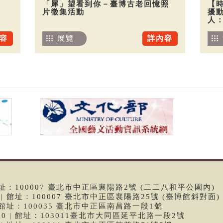
「犀」望看到你－臺博古老回憶照
【
片徵集活動
擾
人
容
展覽
詳內容
 | 館址：100007 臺北市中正區襄陽路2號 (二二八和平公園內)
99 | 館址：100007 臺北市中正區襄陽路25號 (臺博館斜對面)
6 | 館址：100035 臺北市中正區南昌路一段1號
9790 | 館址：103011臺北市大同區延平北路一段2號