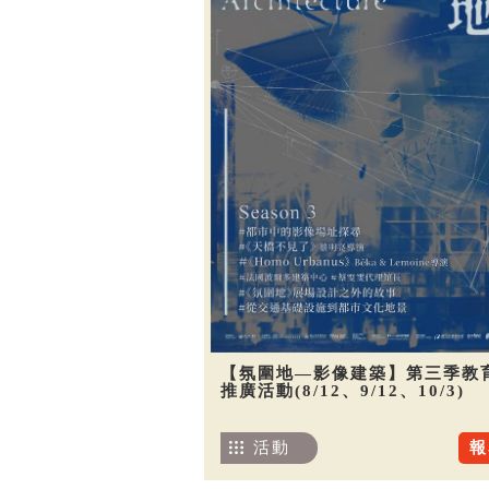
【氛圍地—影像建築】第三季教
推廣活動(8/12、9/12、10/3)
活動
報