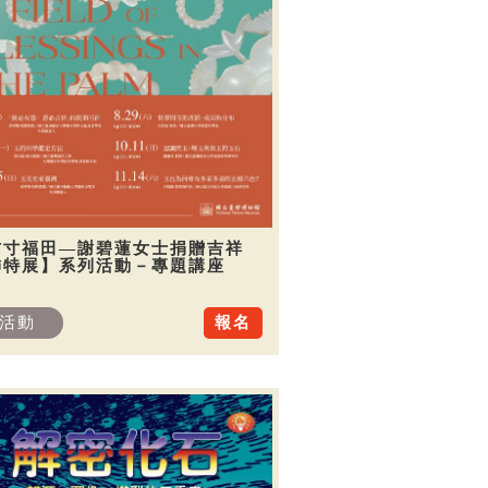
方寸福田—謝碧蓮女士捐贈吉祥
飾特展】系列活動－專題講座
活動
報名