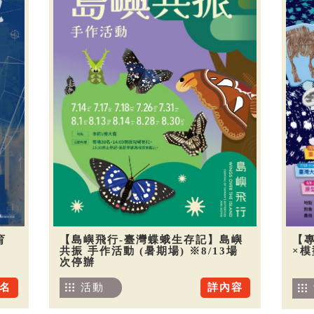
育
【島嶼飛行-臺灣蝶蛾生存記】島嶼
【
共振 手作活動 (暑期場) ※8/13場
×
次停辦
名
活動
詳內容