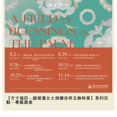
【方寸福田—謝碧蓮女士捐贈吉祥玉飾特展】系列活
動－專題講座