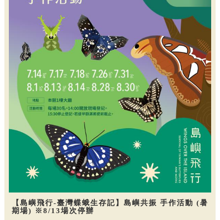
【島嶼飛行-臺灣蝶蛾生存記】島嶼共振 手作活動 (暑
期場) ※8/13場次停辦