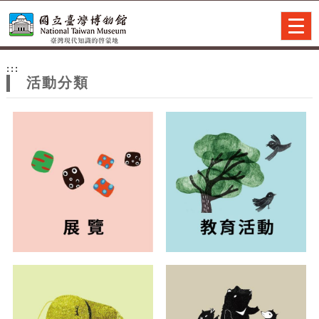
跳到主要內容
網站導覽
Togg
navig
網
:::
站
活動分類
主
題