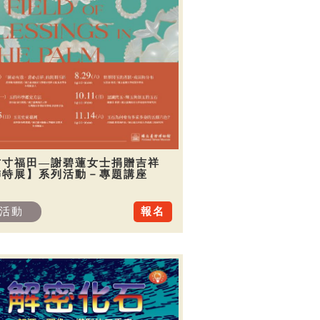
方寸福田—謝碧蓮女士捐贈吉祥
飾特展】系列活動－專題講座
活動
報名