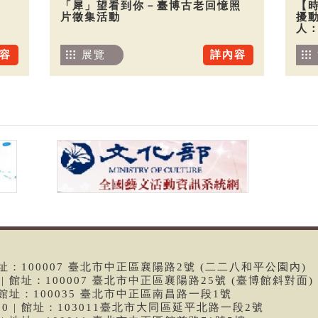
「犀」望看到你－臺博古老回憶照
【
片徵集活動
擾
人
容
展覽
詳內容
 | 館址：100007 臺北市中正區襄陽路2號 (二二八和平公園內)
99 | 館址：100007 臺北市中正區襄陽路25號 (臺博館斜對面)
6 | 館址：100035 臺北市中正區南昌路一段1號
9790 | 館址：103011臺北市大同區延平北路一段2號