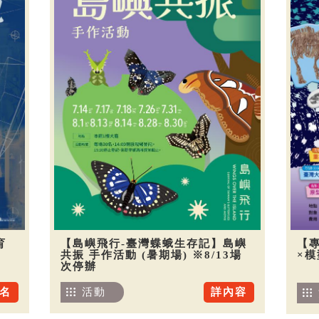
育
【島嶼飛行-臺灣蝶蛾生存記】島嶼
【
共振 手作活動 (暑期場) ※8/13場
×
次停辦
名
活動
詳內容