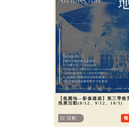
【氛圍地—影像建築】第三季教
推廣活動(8/12、9/12、10/3)
活動
報