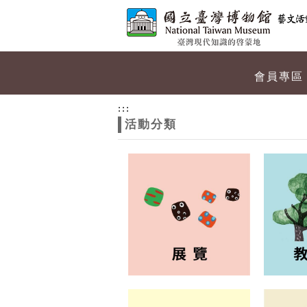
跳到主要內容
網站導覽
網
會員專區
站
:::
活動分類
主
題