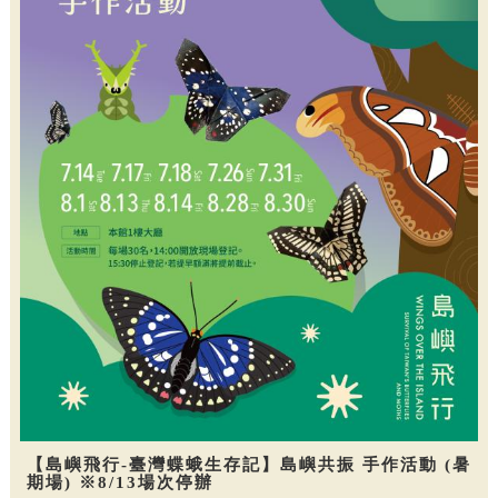
【島嶼飛行-臺灣蝶蛾生存記】島嶼共振 手作活動 (暑
期場) ※8/13場次停辦