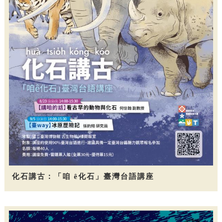
化石講古：「咱 ê化石」臺灣台語講座