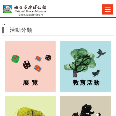
跳到主要內容
網站導覽
Togg
navig
網
:::
站
活動分類
主
題