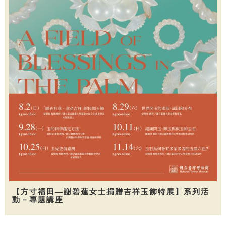
【方寸福田—謝碧蓮女士捐贈吉祥玉飾特展】系列活
動－專題講座