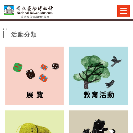
跳到主要內容
網站導覽
Togg
navig
網
:::
站
活動分類
主
題