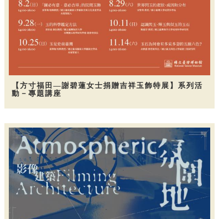
【方寸福田—謝碧蓮女士捐贈吉祥玉飾特展】系列活
動－專題講座