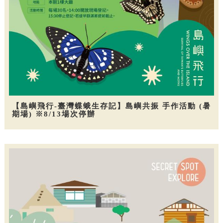
【島嶼飛行-臺灣蝶蛾生存記】島嶼共振 手作活動 (暑
期場) ※8/13場次停辦