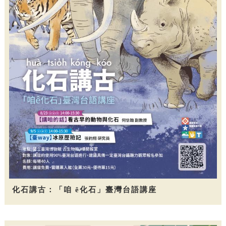
化石講古：「咱 ê化石」臺灣台語講座