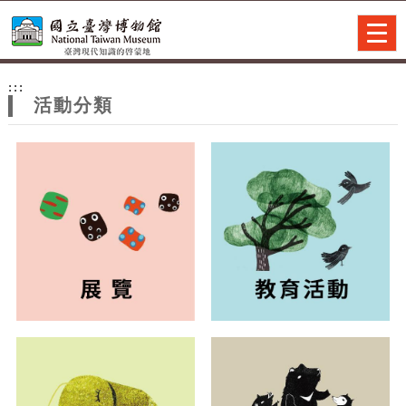
跳到主要內容
網站導覽
Togg
navig
網
:::
站
活動分類
主
題