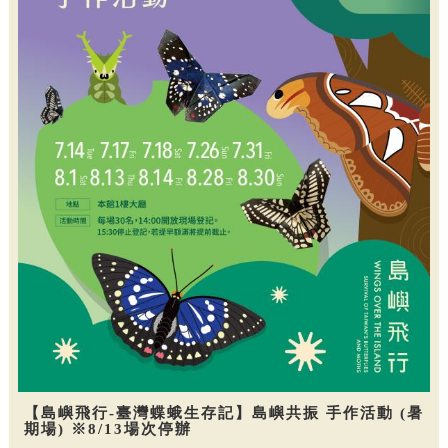
【島嶼飛行-臺灣蝶蛾生存記】島嶼共振 手作活動 (暑
期場) ※8/13場次停辦