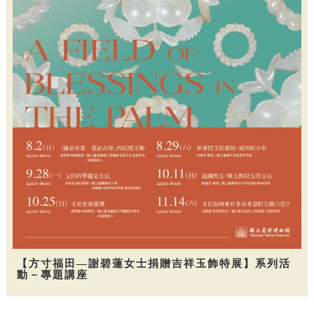
【方寸福田—謝碧蓮女士捐贈吉祥玉飾特展】系列活
動－專題講座