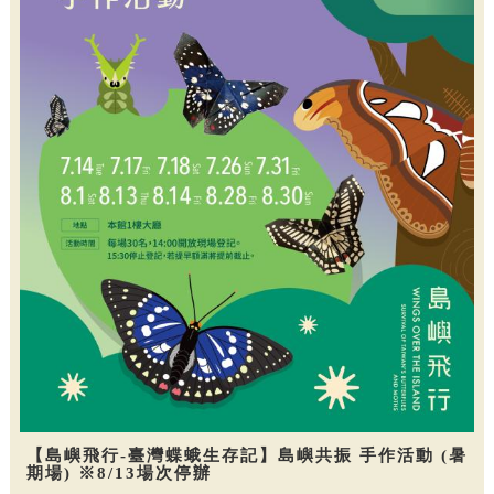
【島嶼飛行-臺灣蝶蛾生存記】島嶼共振 手作活動 (暑
期場) ※8/13場次停辦