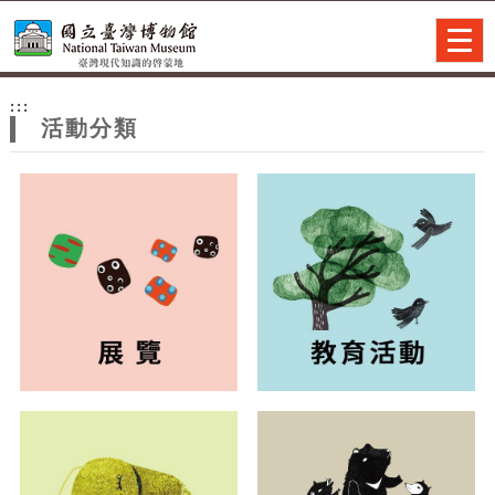
跳到主要內容
網站導覽
Togg
navig
網
:::
站
活動分類
主
題