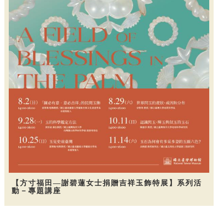
【方寸福田—謝碧蓮女士捐贈吉祥玉飾特展】系列活
動－專題講座