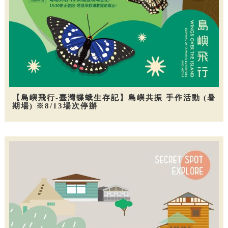
【島嶼飛行-臺灣蝶蛾生存記】島嶼共振 手作活動 (暑
期場) ※8/13場次停辦