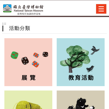
跳到主要內容
網站導覽
Togg
navig
網
:::
站
活動分類
主
題