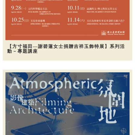
【方寸福田—謝碧蓮女士捐贈吉祥玉飾特展】系列活
動－專題講座