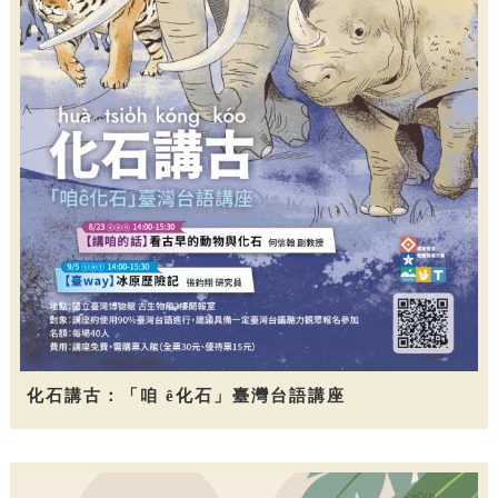
化石講古：「咱 ê化石」臺灣台語講座