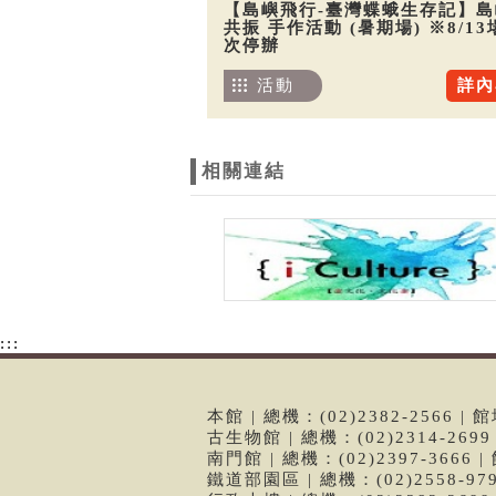
【島嶼飛行-臺灣蝶蛾生存記】島
共振 手作活動 (暑期場) ※8/13
次停辦
活動
詳內
相關連結
:::
本館 | 總機：(02)2382-2566
古生物館 | 總機：(02)2314-26
南門館 | 總機：(02)2397-366
鐵道部園區 | 總機：(02)2558-