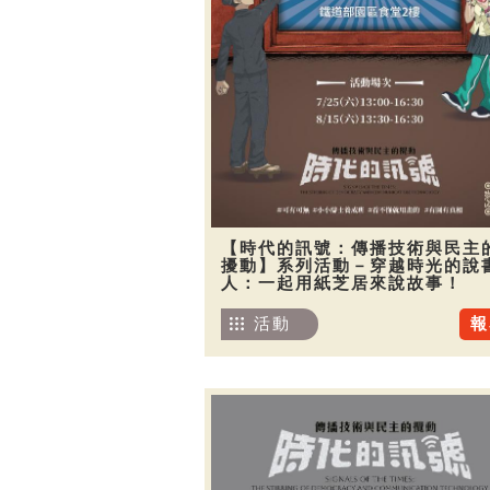
【時代的訊號：傳播技術與民主
擾動】系列活動－穿越時光的說
人：一起用紙芝居來說故事！
活動
報