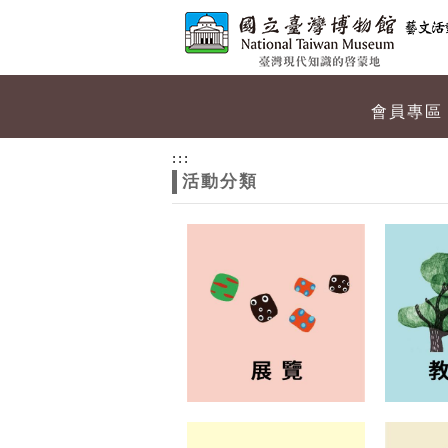
跳到主要內容
網站導覽
網
會員專區
站
:::
活動分類
主
題