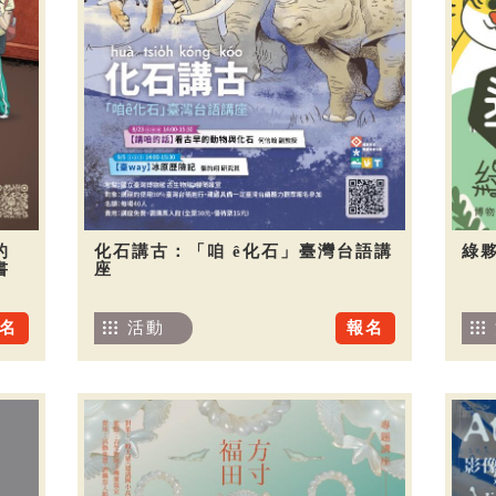
的
化石講古：「咱 ê化石」臺灣台語講
綠夥
書
座
名
活動
報名