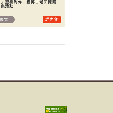
犀」望看到你－臺博古老回憶照
徵集活動
展覽
詳內容