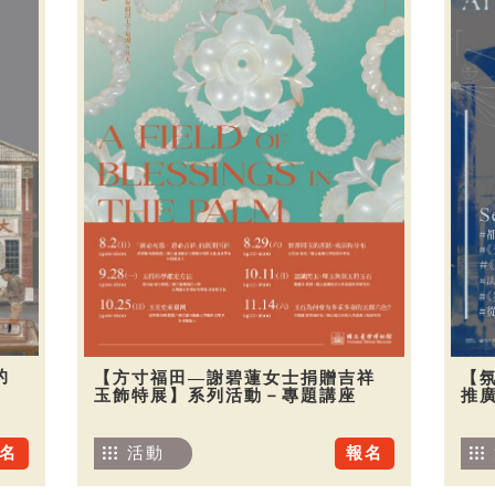
的
【方寸福田—謝碧蓮女士捐贈吉祥
【
玉飾特展】系列活動－專題講座
推廣
名
活動
報名