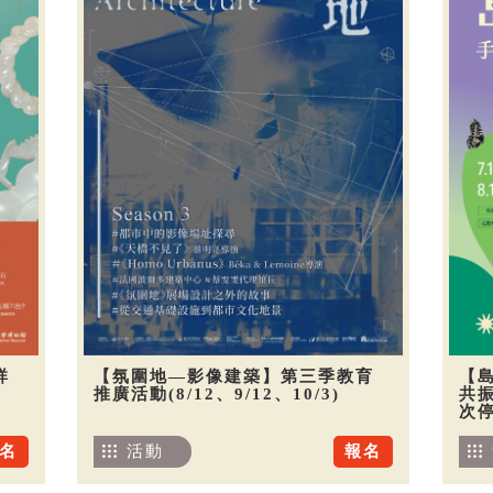
祥
【氛圍地—影像建築】第三季教育
【
推廣活動(8/12、9/12、10/3)
共振
次
名
活動
報名