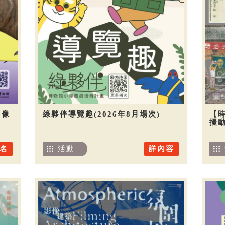
圖像
綠夥伴導覽趣(2026年8月場次)
【
擾
名
活動
詳內容