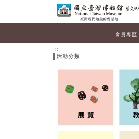
跳到主要內容
網站導覽
網
會員專區
站
:::
活動分類
主
題