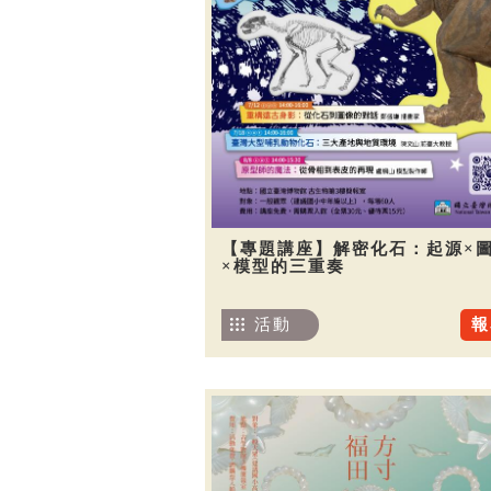
【專題講座】解密化石：起源×
×模型的三重奏
活動
報