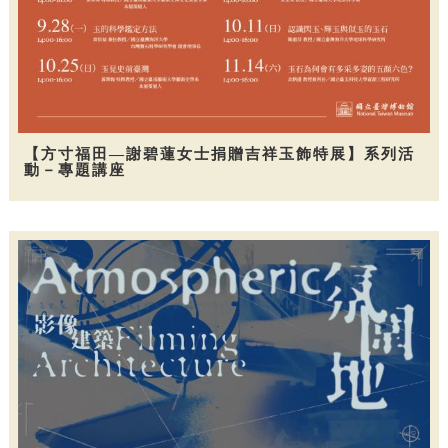
【方寸福田—謝碧蓮女士捐贈吉祥玉飾特展】系列活
動－專題講座