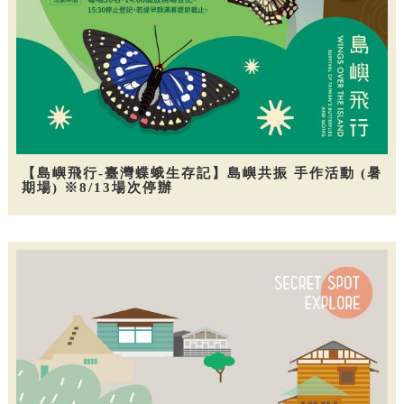
【島嶼飛行-臺灣蝶蛾生存記】島嶼共振 手作活動 (暑
期場) ※8/13場次停辦