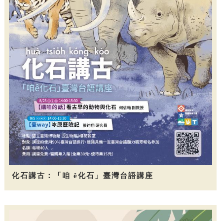
化石講古：「咱 ê化石」臺灣台語講座