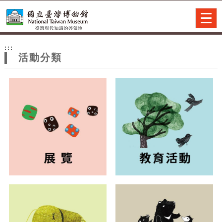
跳到主要內容
網站導覽
Togg
navig
網
:::
站
活動分類
主
題