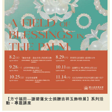
【方寸福田—謝碧蓮女士捐贈吉祥玉飾特展】系列活
動－專題講座