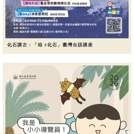
化石講古：「咱 ê化石」臺灣台語講座