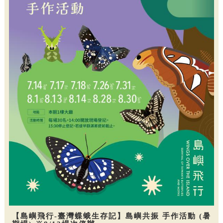
【島嶼飛行-臺灣蝶蛾生存記】島嶼共振 手作活動 (暑