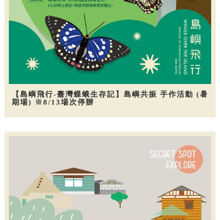
【島嶼飛行-臺灣蝶蛾生存記】島嶼共振 手作活動 (暑
期場) ※8/13場次停辦