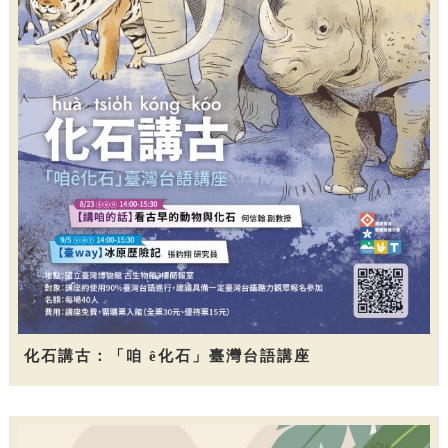
化石講古：「咱 ê化石」臺灣台語講座