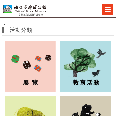
跳到主要內容
網站導覽
Togg
navig
網
:::
站
活動分類
主
題