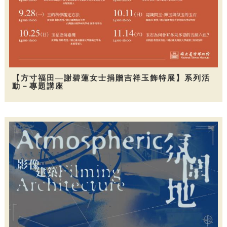
【方寸福田—謝碧蓮女士捐贈吉祥玉飾特展】系列活
動－專題講座