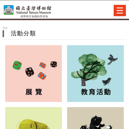
跳到主要內容
網站導覽
Togg
navig
網
:::
站
活動分類
主
題