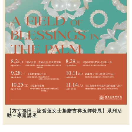
【方寸福田—謝碧蓮女士捐贈吉祥玉飾特展】系列活
動－專題講座