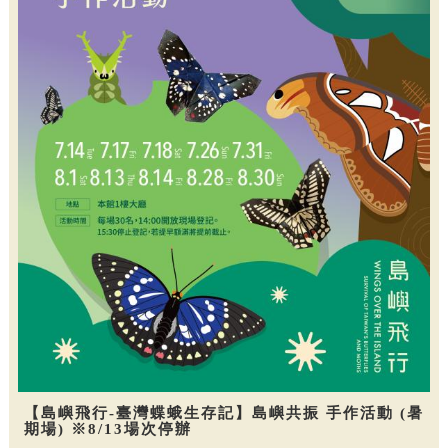
【島嶼飛行-臺灣蝶蛾生存記】島嶼共振 手作活動 (暑
期場) ※8/13場次停辦