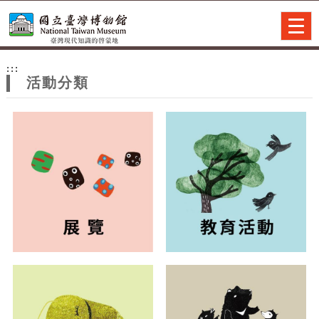
跳到主要內容
網站導覽
Togg
navig
網
:::
站
活動分類
主
題