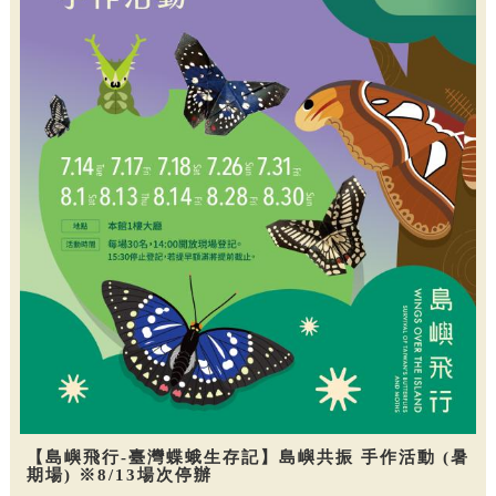
【島嶼飛行-臺灣蝶蛾生存記】島嶼共振 手作活動 (暑
期場) ※8/13場次停辦