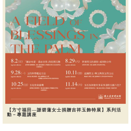
【方寸福田—謝碧蓮女士捐贈吉祥玉飾特展】系列活
動－專題講座