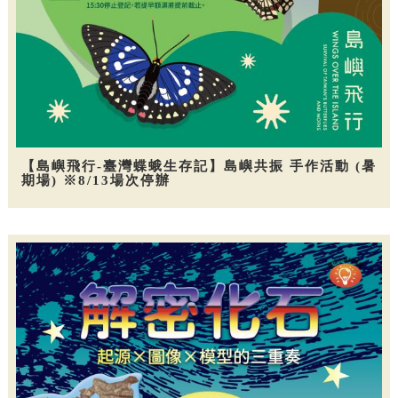
【島嶼飛行-臺灣蝶蛾生存記】島嶼共振 手作活動 (暑
期場) ※8/13場次停辦