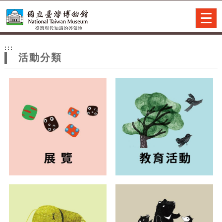
跳到主要內容
網站導覽
Togg
navig
網
:::
站
活動分類
主
題