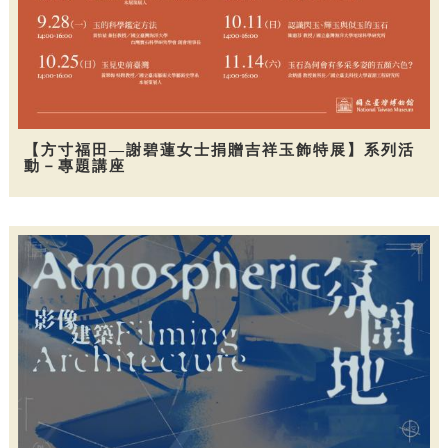
【方寸福田—謝碧蓮女士捐贈吉祥玉飾特展】系列活
動－專題講座