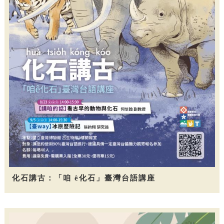
化石講古：「咱 ê化石」臺灣台語講座