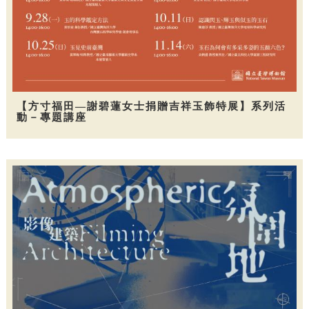
【方寸福田—謝碧蓮女士捐贈吉祥玉飾特展】系列活
動－專題講座