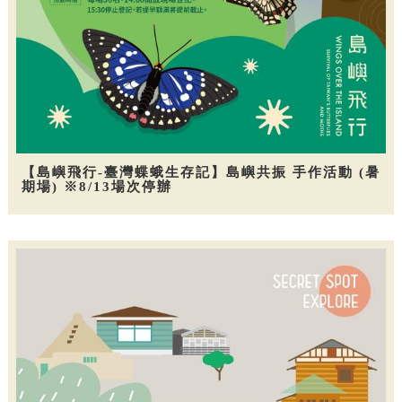
【島嶼飛行-臺灣蝶蛾生存記】島嶼共振 手作活動 (暑
期場) ※8/13場次停辦