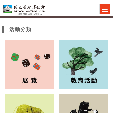
跳到主要內容
網站導覽
Togg
navig
網
:::
站
活動分類
主
題