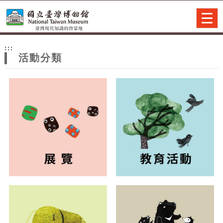
跳到主要內容
網站導覽
Togg
navig
網
:::
站
活動分類
主
題