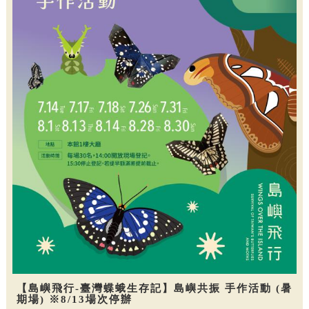
【島嶼飛行-臺灣蝶蛾生存記】島嶼共振 手作活動 (暑
期場) ※8/13場次停辦