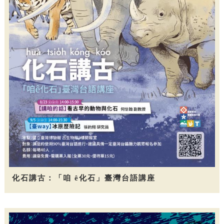
化石講古：「咱 ê化石」臺灣台語講座