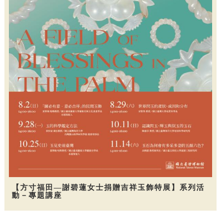
【方寸福田—謝碧蓮女士捐贈吉祥玉飾特展】系列活
動－專題講座