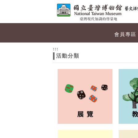
跳到主要內容
網站導覽
網
會員專區
站
:::
活動分類
主
題