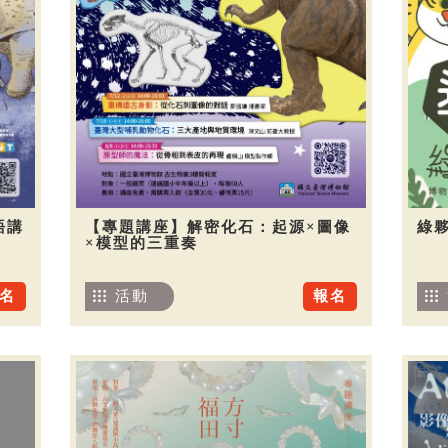
語講
【專題講座】解密化石：起源×圖像
綠夥
×模型的三重奏
名
活動
報名