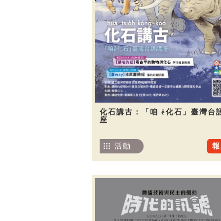
化石講古：「咱 ê化石」臺灣台
座
活動
報