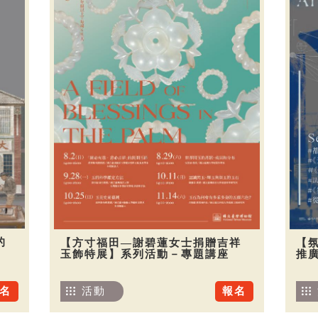
的
【方寸福田—謝碧蓮女士捐贈吉祥
【
玉飾特展】系列活動－專題講座
推廣
名
活動
報名