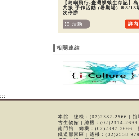
【島嶼飛行-臺灣蝶蛾生存記】島
共振 手作活動 (暑期場) ※8/13
次停辦
活動
詳內
相關連結
:::
本館 | 總機：(02)2382-2566
古生物館 | 總機：(02)2314-26
南門館 | 總機：(02)2397-366
鐵道部園區 | 總機：(02)2558-