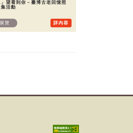
犀」望看到你－臺博古老回憶照
徵集活動
展覽
詳內容