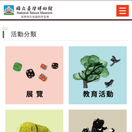
跳到主要內容
網站導覽
Togg
navig
網
:::
站
活動分類
主
題