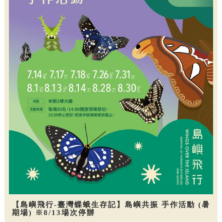
【島嶼飛行-臺灣蝶蛾生存記】島嶼共振 手作活動 (暑
期場) ※8/13場次停辦