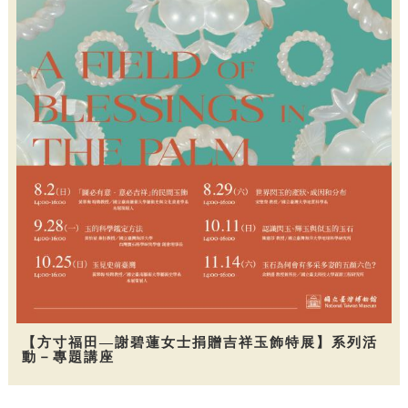
【方寸福田—謝碧蓮女士捐贈吉祥玉飾特展】系列活
動－專題講座