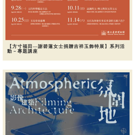
【方寸福田—謝碧蓮女士捐贈吉祥玉飾特展】系列活
動－專題講座