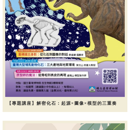
【專題講座】解密化石：起源×圖像×模型的三重奏