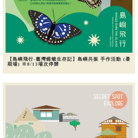
【島嶼飛行-臺灣蝶蛾生存記】島嶼共振 手作活動 (暑
期場) ※8/13場次停辦