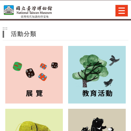
跳到主要內容
網站導覽
Togg
navig
網
:::
站
活動分類
主
題