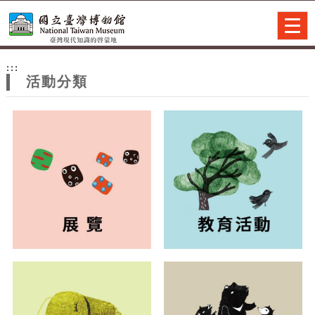
跳到主要內容
網站導覽
Togg
navig
網
:::
站
活動分類
主
題