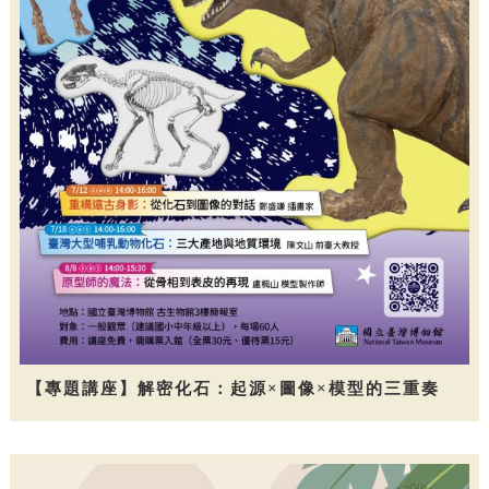
【專題講座】解密化石：起源×圖像×模型的三重奏