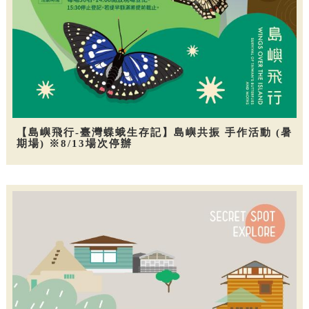
【島嶼飛行-臺灣蝶蛾生存記】島嶼共振 手作活動 (暑
期場) ※8/13場次停辦