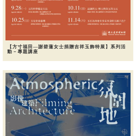
【方寸福田—謝碧蓮女士捐贈吉祥玉飾特展】系列活
動－專題講座