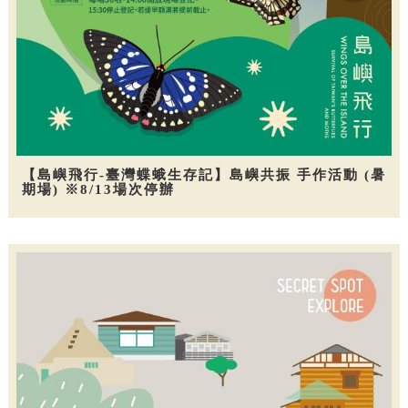
【島嶼飛行-臺灣蝶蛾生存記】島嶼共振 手作活動 (暑
期場) ※8/13場次停辦