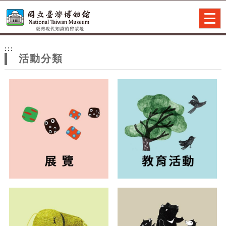
跳到主要內容
網站導覽
Togg
navig
網
:::
站
活動分類
主
題