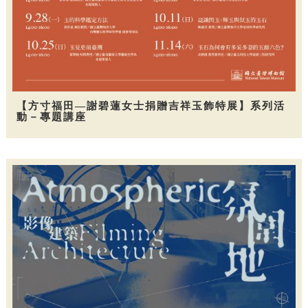
【方寸福田—謝碧蓮女士捐贈吉祥玉飾特展】系列活
動－專題講座