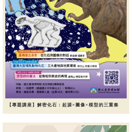
【專題講座】解密化石：起源×圖像×模型的三重奏