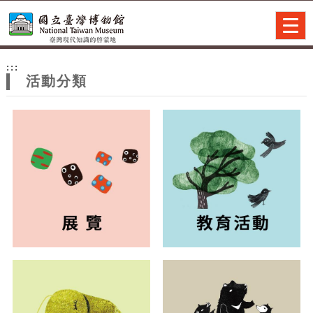
跳到主要內容
網站導覽
Togg
navig
網
:::
站
活動分類
主
題