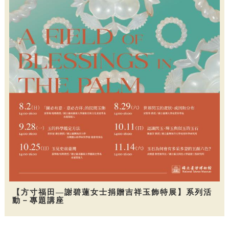
【方寸福田—謝碧蓮女士捐贈吉祥玉飾特展】系列活
動－專題講座