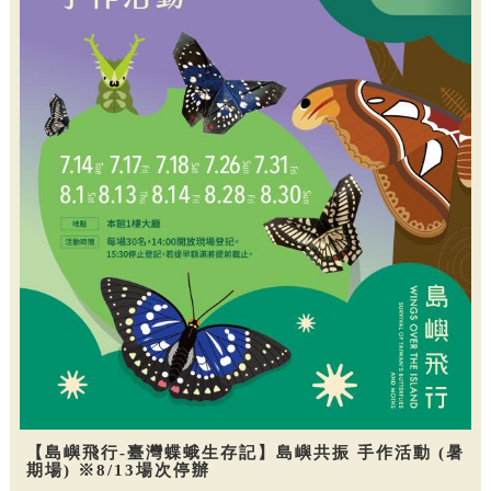
【島嶼飛行-臺灣蝶蛾生存記】島嶼共振 手作活動 (暑
期場) ※8/13場次停辦