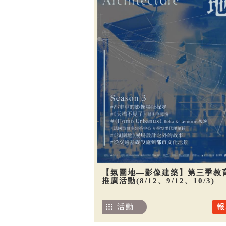
【氛圍地—影像建築】第三季教
推廣活動(8/12、9/12、10/3)
活動
報