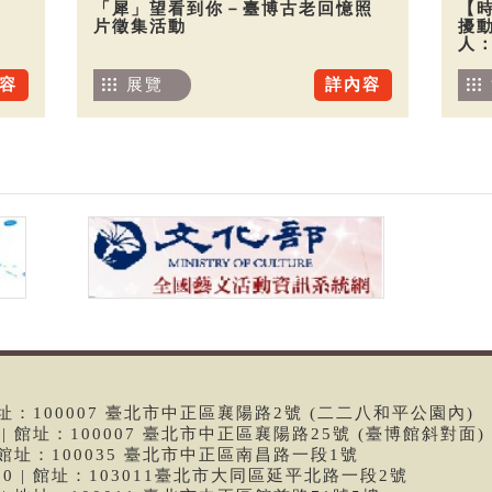
「犀」望看到你－臺博古老回憶照
【
片徵集活動
擾
人
容
展覽
詳內容
 | 館址：100007 臺北市中正區襄陽路2號 (二二八和平公園內)
99 | 館址：100007 臺北市中正區襄陽路25號 (臺博館斜對面)
6 | 館址：100035 臺北市中正區南昌路一段1號
9790 | 館址：103011臺北市大同區延平北路一段2號