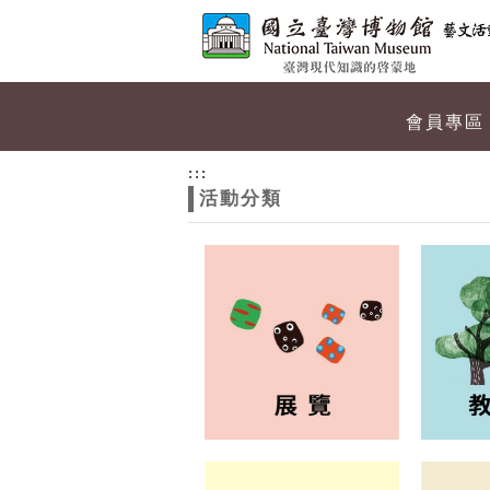
跳到主要內容
網站導覽
網
會員專區
站
:::
活動分類
主
題