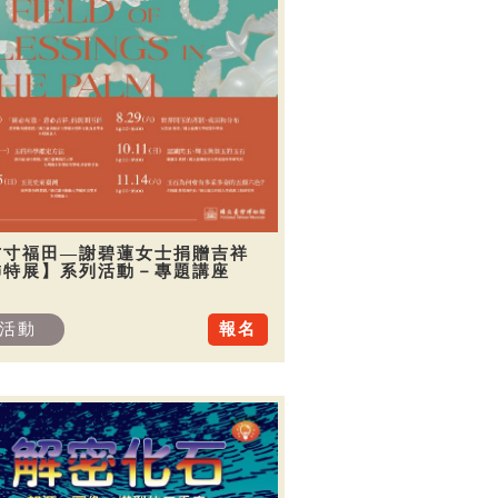
方寸福田—謝碧蓮女士捐贈吉祥
飾特展】系列活動－專題講座
活動
報名