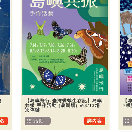
育
【島嶼飛行-臺灣蝶蛾生存記】島嶼
【
共振 手作活動 (暑期場) ※8/13場
×
次停辦
名
活動
詳內容