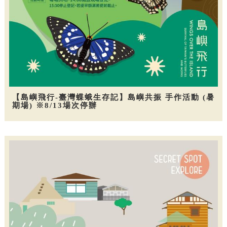
【島嶼飛行-臺灣蝶蛾生存記】島嶼共振 手作活動 (暑
期場) ※8/13場次停辦