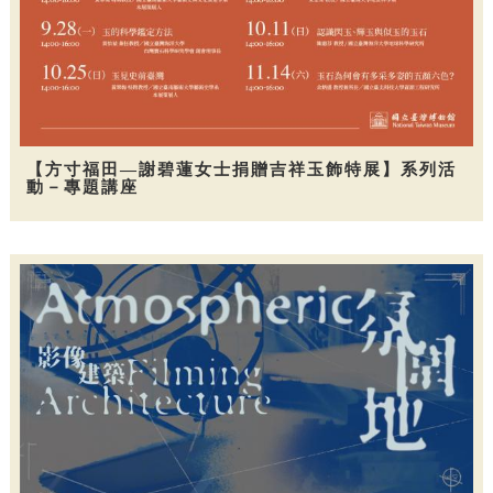
【方寸福田—謝碧蓮女士捐贈吉祥玉飾特展】系列活
動－專題講座