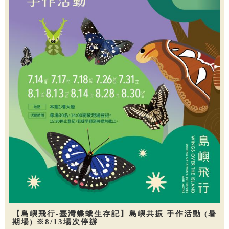
【島嶼飛行-臺灣蝶蛾生存記】島嶼共振 手作活動 (暑
期場) ※8/13場次停辦