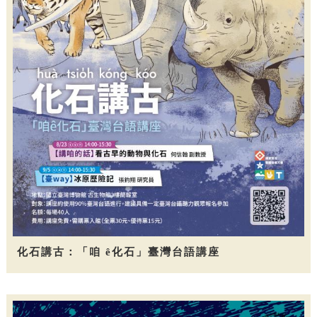
化石講古：「咱 ê化石」臺灣台語講座