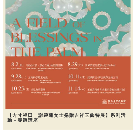
【方寸福田—謝碧蓮女士捐贈吉祥玉飾特展】系列活
動－專題講座