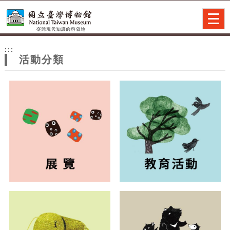
跳到主要內容
網站導覽
Togg
navig
網
:::
站
活動分類
主
題