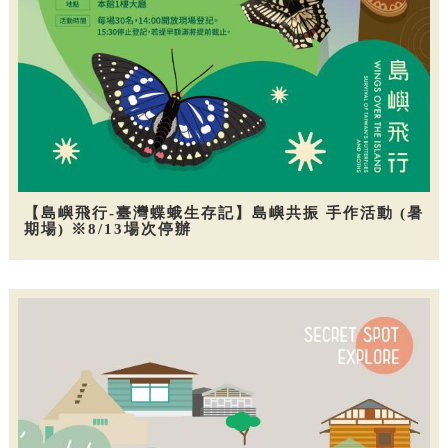
【島嶼飛行-臺灣蝶蛾生存記】島嶼共振 手作活動 (暑
期場) ※8/13場次停辦