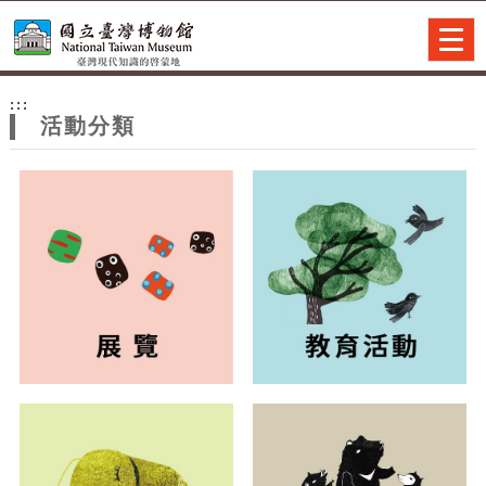
跳到主要內容
網站導覽
Togg
navig
網
:::
站
活動分類
主
題