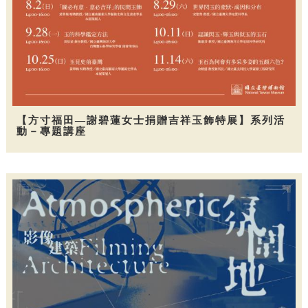
【方寸福田—謝碧蓮女士捐贈吉祥玉飾特展】系列活
動－專題講座