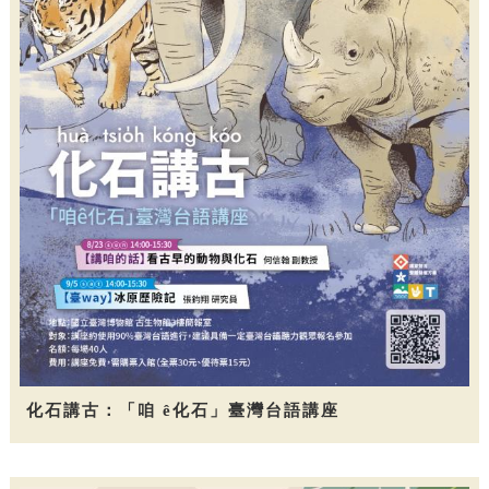
化石講古：「咱 ê化石」臺灣台語講座