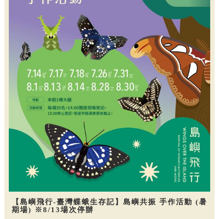
【島嶼飛行-臺灣蝶蛾生存記】島嶼共振 手作活動 (暑
期場) ※8/13場次停辦