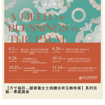
【方寸福田—謝碧蓮女士捐贈吉祥玉飾特展】系列活
動－專題講座