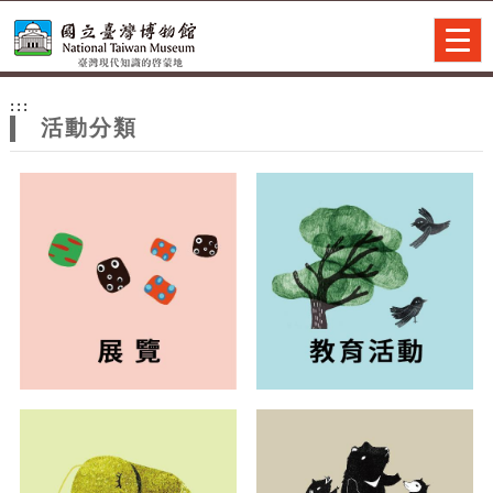
跳到主要內容
網站導覽
Togg
navig
網
:::
站
活動分類
主
題