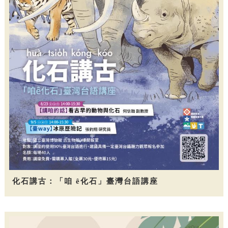
化石講古：「咱 ê化石」臺灣台語講座