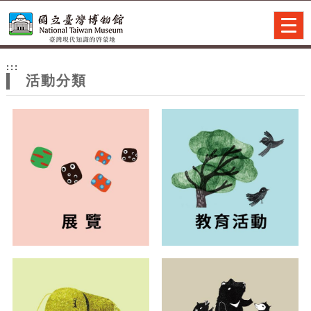
跳到主要內容
網站導覽
Togg
navig
網
:::
站
活動分類
主
題