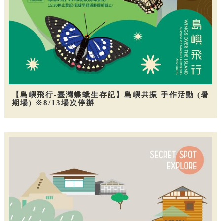
【島嶼飛行-臺灣蝶蛾生存記】島嶼共振 手作活動 (暑
期場) ※8/13場次停辦