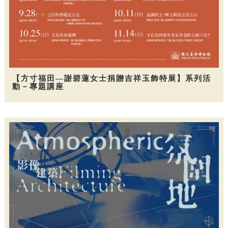
【方寸福田—謝碧蓮女士捐贈吉祥玉飾特展】系列活
動－專題講座