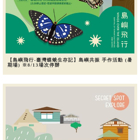
【島嶼飛行-臺灣蝶蛾生存記】島嶼共振 手作活動 (暑
期場) ※8/13場次停辦