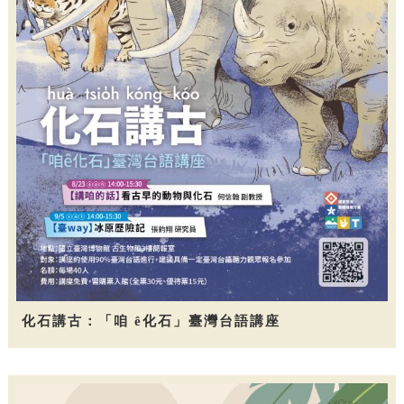
化石講古：「咱 ê化石」臺灣台語講座