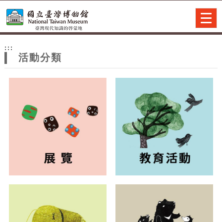
跳到主要內容
網站導覽
Togg
navig
網
:::
站
活動分類
主
題