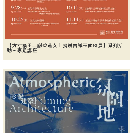
【方寸福田—謝碧蓮女士捐贈吉祥玉飾特展】系列活
動－專題講座