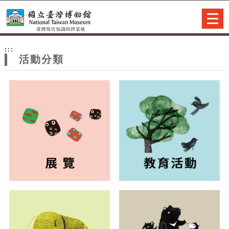
跳到主要內容
網站導覽
Togg
navig
網
:::
站
活動分類
主
題