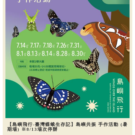
【島嶼飛行-臺灣蝶蛾生存記】島嶼共振 手作活動 (暑
期場) ※8/13場次停辦