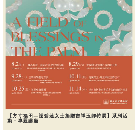
【方寸福田—謝碧蓮女士捐贈吉祥玉飾特展】系列活
動－專題講座