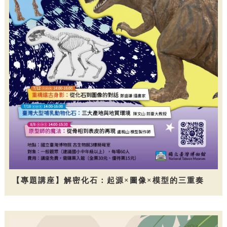
【專題講座】解密化石：起源×圖像×模型的三重奏