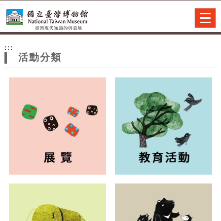
跳到主要內容
網站導覽
Togg
navig
網
:::
站
活動分類
主
題