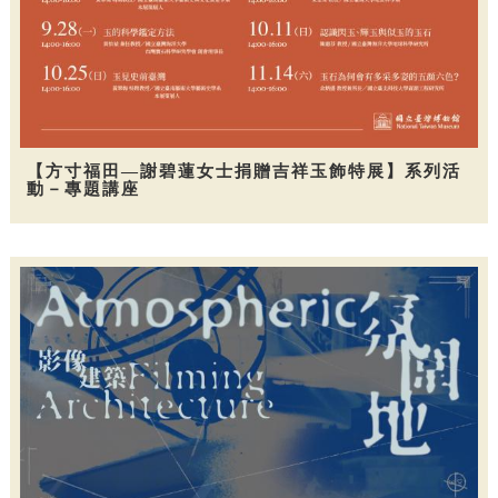
【方寸福田—謝碧蓮女士捐贈吉祥玉飾特展】系列活
動－專題講座