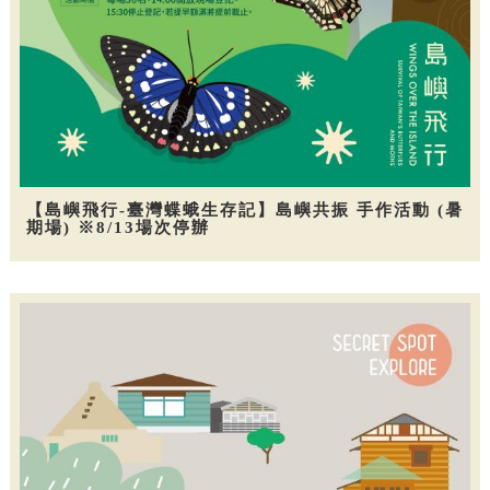
【島嶼飛行-臺灣蝶蛾生存記】島嶼共振 手作活動 (暑
期場) ※8/13場次停辦