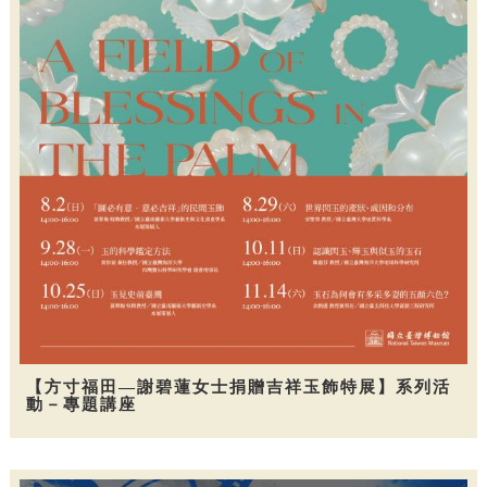
【方寸福田—謝碧蓮女士捐贈吉祥玉飾特展】系列活
動－專題講座