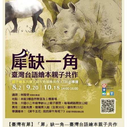
【臺灣有犀】「犀」缺一角—臺灣台語繪本親子共作