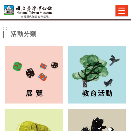
跳到主要內容
網站導覽
Togg
navig
網
:::
站
活動分類
主
題