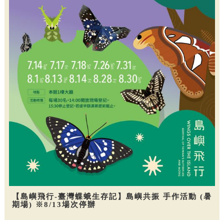
【島嶼飛行-臺灣蝶蛾生存記】島嶼共振 手作活動 (暑
期場) ※8/13場次停辦