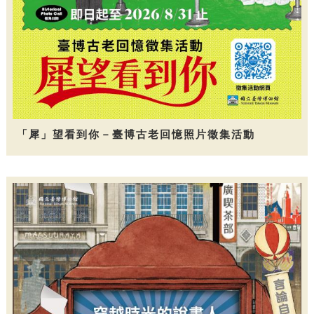
「犀」望看到你－臺博古老回憶照片徵集活動