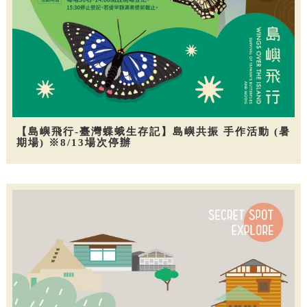
【島嶼飛行-臺灣蝶蛾生存記】島嶼共振 手作活動 (暑
期場) ※8/13場次停辦