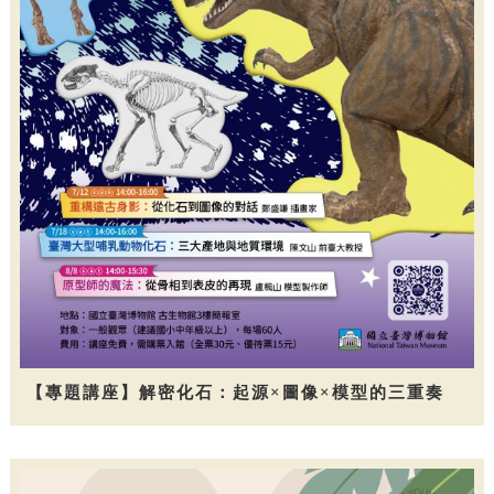
【專題講座】解密化石：起源×圖像×模型的三重奏