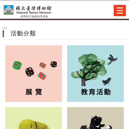
跳到主要內容
網站導覽
Togg
navig
網
:::
站
活動分類
主
題