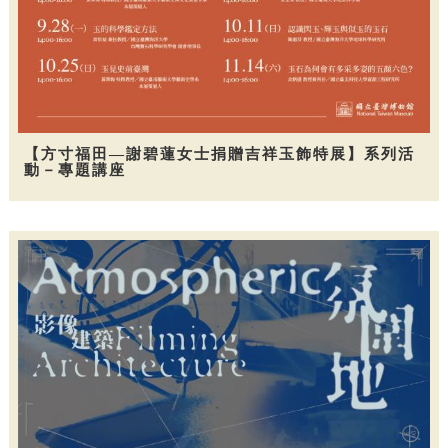
【方寸福田—謝碧蓮女士捐贈吉祥玉飾特展】系列活
動－專題講座