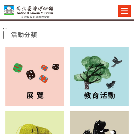
跳到主要內容
網站導覽
Togg
navig
網
:::
站
活動分類
主
題