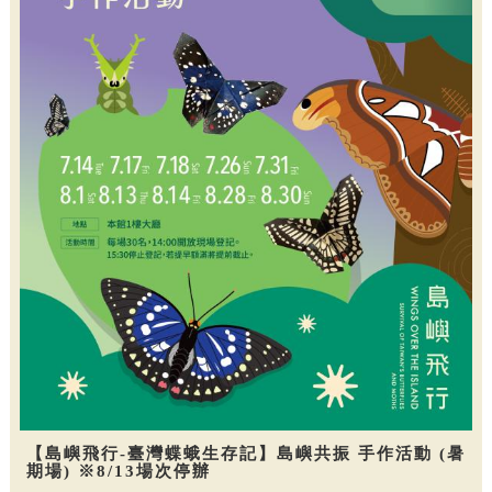
【島嶼飛行-臺灣蝶蛾生存記】島嶼共振 手作活動 (暑
期場) ※8/13場次停辦