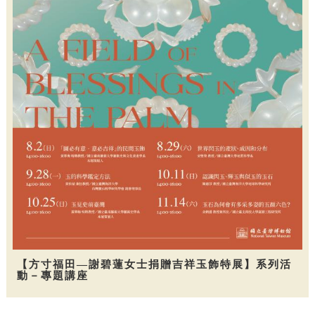
【方寸福田—謝碧蓮女士捐贈吉祥玉飾特展】系列活
動－專題講座