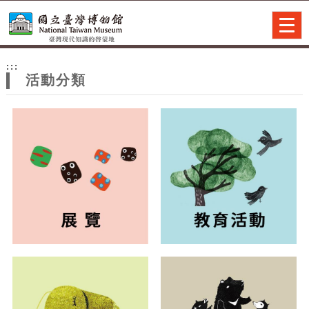
跳到主要內容
網站導覽
Togg
navig
網
:::
站
活動分類
主
題