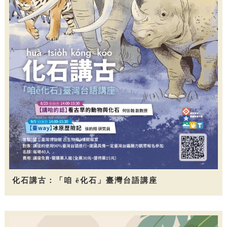
化石講古：「咱 ê化石」臺灣台語講座