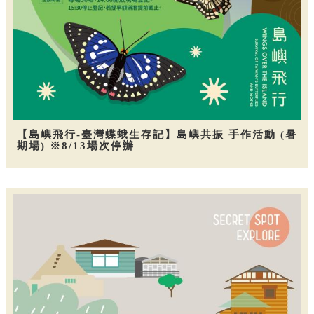
【島嶼飛行-臺灣蝶蛾生存記】島嶼共振 手作活動 (暑
期場) ※8/13場次停辦