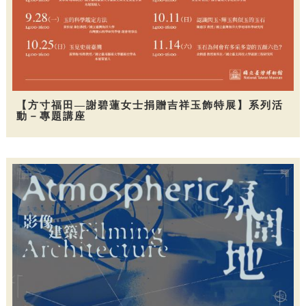
【方寸福田—謝碧蓮女士捐贈吉祥玉飾特展】系列活
動－專題講座