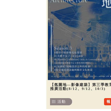
【氛圍地—影像建築】第三季教
推廣活動(8/12、9/12、10/3)
活動
報