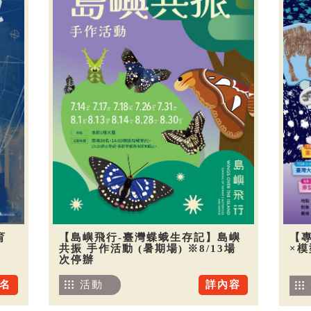
育
【島嶼飛行-臺灣蝶蛾生存記】島嶼
【
共振 手作活動 (暑期場) ※8/13場
×
次停辦
名
活動
詳內容