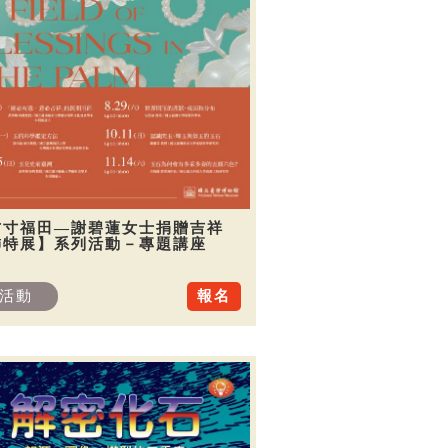
方寸福田—謝碧蓮女士捐贈吉祥
飾特展】系列活動－專題講座
活動
報名