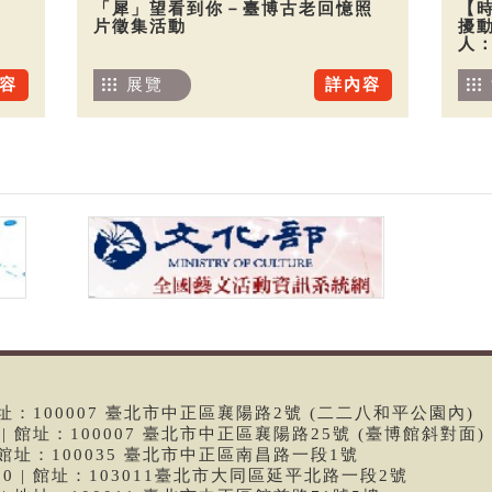
「犀」望看到你－臺博古老回憶照
【
片徵集活動
擾
人
容
展覽
詳內容
 | 館址：100007 臺北市中正區襄陽路2號 (二二八和平公園內)
99 | 館址：100007 臺北市中正區襄陽路25號 (臺博館斜對面)
6 | 館址：100035 臺北市中正區南昌路一段1號
9790 | 館址：103011臺北市大同區延平北路一段2號