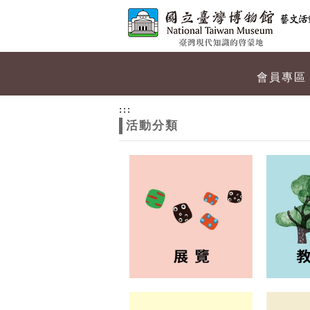
跳到主要內容
網站導覽
網
會員專區
站
:::
活動分類
主
題