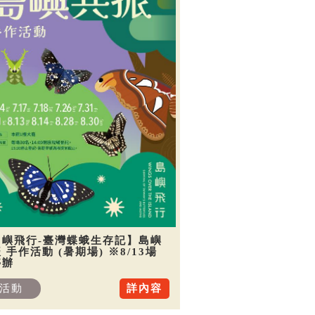
島嶼飛行-臺灣蝶蛾生存記】島嶼
 手作活動 (暑期場) ※8/13場
停辦
活動
詳內容