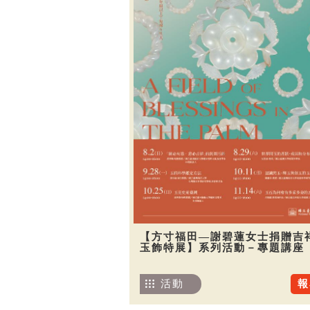
【方寸福田—謝碧蓮女士捐贈吉
玉飾特展】系列活動－專題講座
活動
報