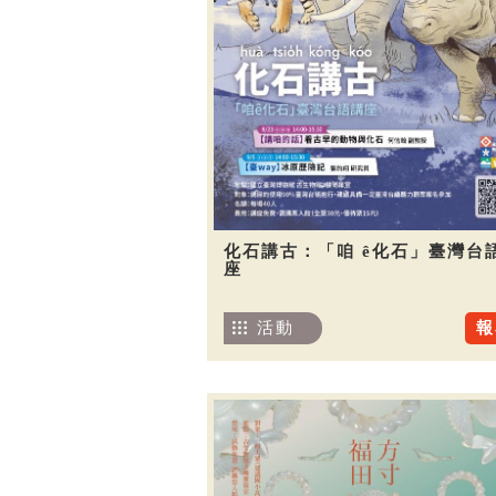
化石講古：「咱 ê化石」臺灣台
座
活動
報