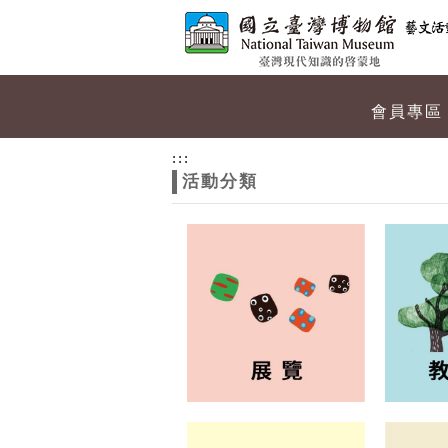
跳到主要內容
網站導覽
網
會員專區
站
:::
活動分類
主
題