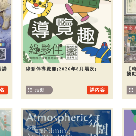
語講
綠夥伴導覽趣(2026年8月場次)
【
擾
名
活動
詳內容