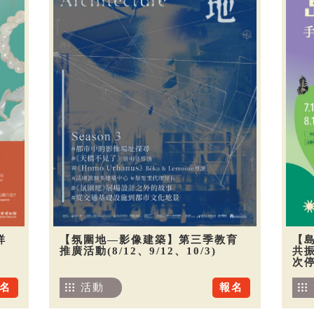
祥
【氛圍地—影像建築】第三季教育
【
推廣活動(8/12、9/12、10/3)
共振
次
名
活動
報名