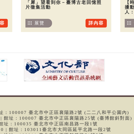
「犀」望看到你－臺博古老回憶照
【
片徵集活動
擾
人
容
展覽
詳內容
 | 館址：100007 臺北市中正區襄陽路2號 (二二八和平公園內)
99 | 館址：100007 臺北市中正區襄陽路25號 (臺博館斜對面)
6 | 館址：100035 臺北市中正區南昌路一段1號
9790 | 館址：103011臺北市大同區延平北路一段2號