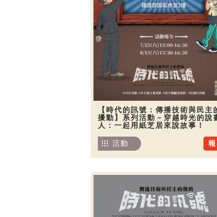
【時代的訊號：傳播技術與民主
擾動】系列活動－穿越時光的說
人：一起用紙芝居來說故事！
活動
報