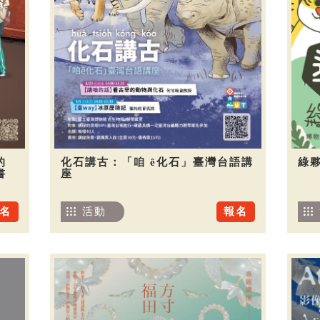
的
化石講古：「咱 ê化石」臺灣台語講
綠夥
書
座
名
活動
報名