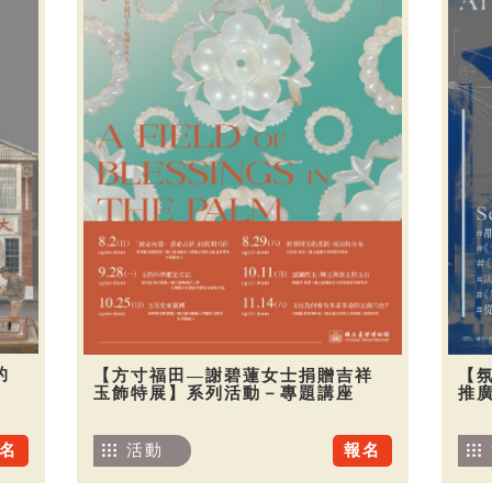
的
【方寸福田—謝碧蓮女士捐贈吉祥
【
玉飾特展】系列活動－專題講座
推廣
名
活動
報名