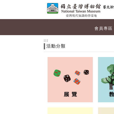
跳到主要內容
網站導覽
網
會員專區
站
:::
活動分類
主
題