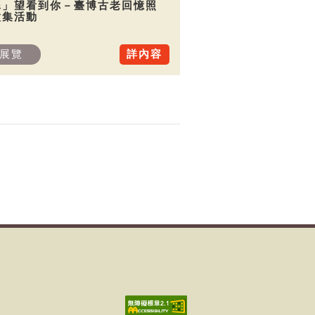
犀」望看到你－臺博古老回憶照
徵集活動
展覽
詳內容