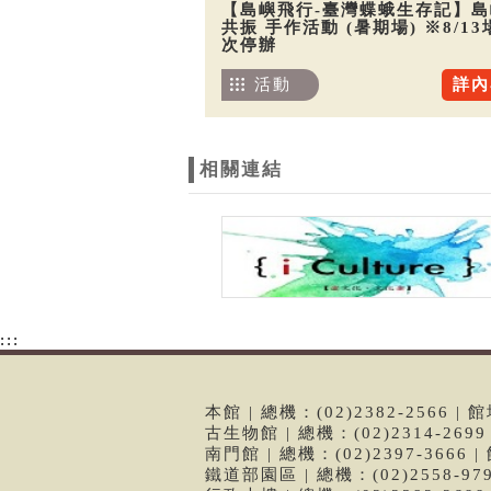
【島嶼飛行-臺灣蝶蛾生存記】島
共振 手作活動 (暑期場) ※8/13
次停辦
活動
詳內
相關連結
:::
本館 | 總機：(02)2382-2566
古生物館 | 總機：(02)2314-26
南門館 | 總機：(02)2397-366
鐵道部園區 | 總機：(02)2558-