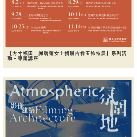
【方寸福田—謝碧蓮女士捐贈吉祥玉飾特展】系列活
動－專題講座