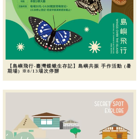
【島嶼飛行-臺灣蝶蛾生存記】島嶼共振 手作活動 (暑
期場) ※8/13場次停辦