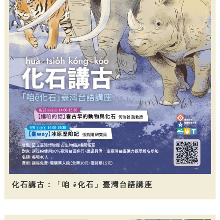
化石講古：「咱 ê化石」臺灣台語講座