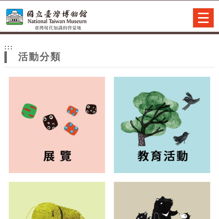
跳到主要內容
網站導覽
Togg
navig
網
:::
站
活動分類
主
題