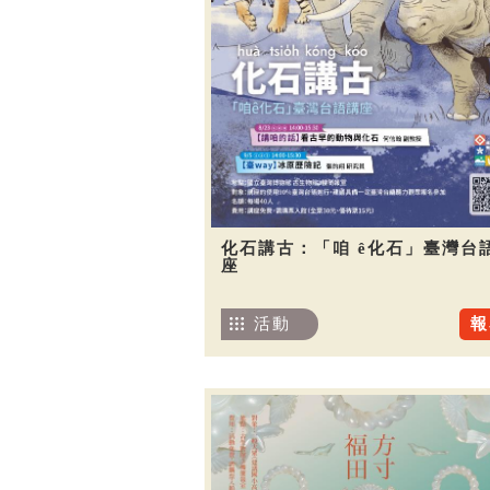
化石講古：「咱 ê化石」臺灣台
座
活動
報