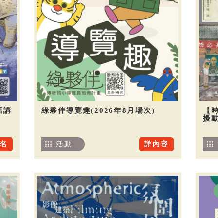
語講
綠夥伴導覽趣(2026年8月場次)
【
擾
名
活動
詳內容