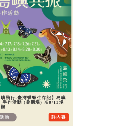
島嶼飛行-臺灣蝶蛾生存記】島嶼
 手作活動 (暑期場) ※8/13場
停辦
活動
詳內容