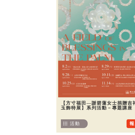
【方寸福田—謝碧蓮女士捐贈吉
玉飾特展】系列活動－專題講座
活動
報