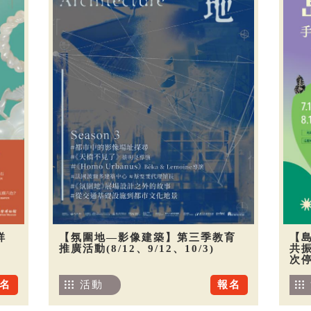
祥
【氛圍地—影像建築】第三季教育
【
推廣活動(8/12、9/12、10/3)
共振
次
名
活動
報名