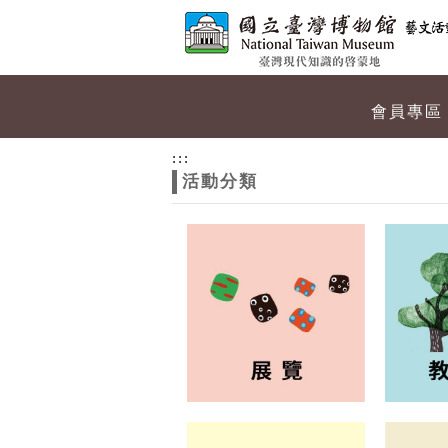
跳到主要內容
網站導覽
網
會員專區
站
:::
活動分類
主
題