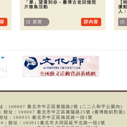
「犀」望看到你－臺博古老回憶照
【
片徵集活動
擾
人
容
展覽
詳內容
 | 館址：100007 臺北市中正區襄陽路2號 (二二八和平公園內)
99 | 館址：100007 臺北市中正區襄陽路25號 (臺博館斜對面)
6 | 館址：100035 臺北市中正區南昌路一段1號
9790 | 館址：103011臺北市大同區延平北路一段2號