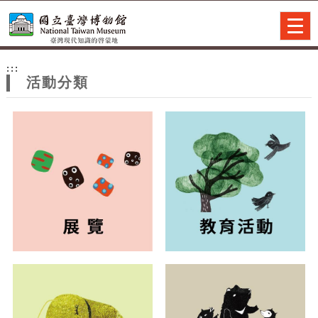
跳到主要內容
網站導覽
Togg
navig
網
:::
站
活動分類
主
題