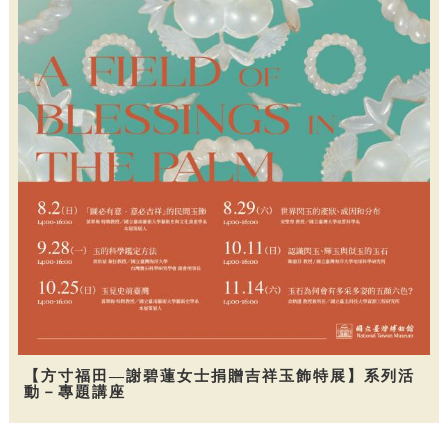
【方寸福田—謝碧蓮女士捐贈吉祥玉飾特展】系列活
動－專題講座