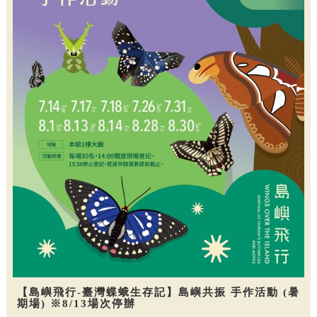
【島嶼飛行-臺灣蝶蛾生存記】島嶼共振 手作活動 (暑
期場) ※8/13場次停辦