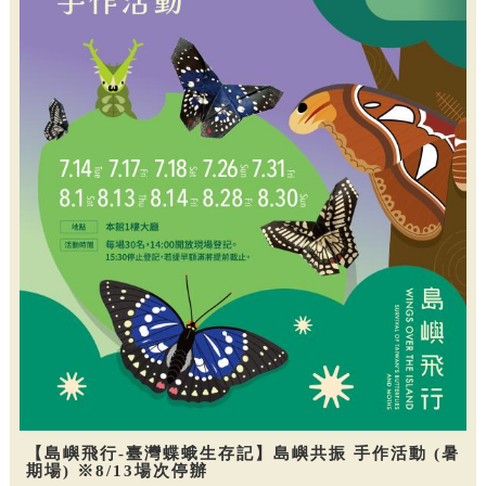
【島嶼飛行-臺灣蝶蛾生存記】島嶼共振 手作活動 (暑
期場) ※8/13場次停辦