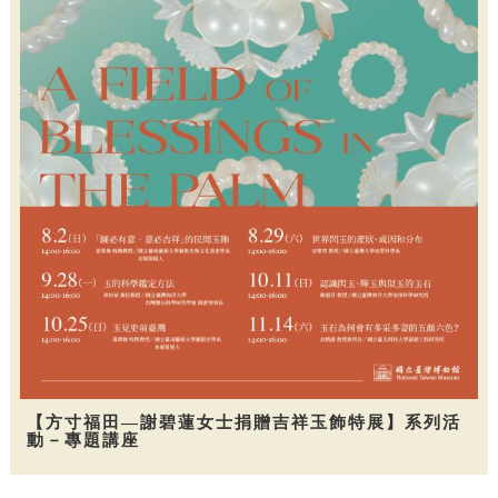
【方寸福田—謝碧蓮女士捐贈吉祥玉飾特展】系列活
動－專題講座