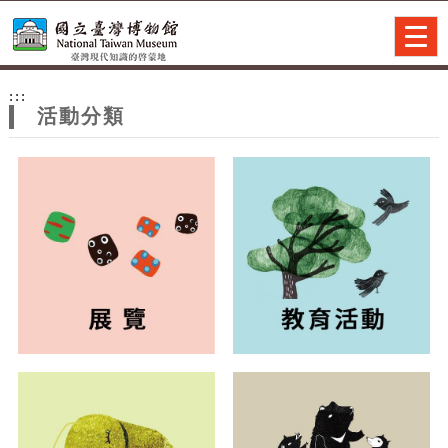
跳到主要內容
網站導覽
Togg
navig
網
:::
站
活動分類
主
題