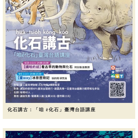
化石講古：「咱 ê化石」臺灣台語講座