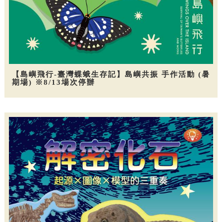
【島嶼飛行-臺灣蝶蛾生存記】島嶼共振 手作活動 (暑
期場) ※8/13場次停辦