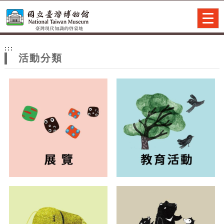
跳到主要內容
網站導覽
Togg
navig
網
:::
站
活動分類
主
題