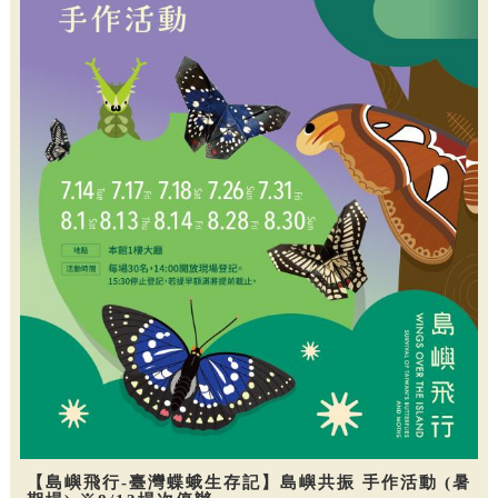
【島嶼飛行-臺灣蝶蛾生存記】島嶼共振 手作活動 (暑