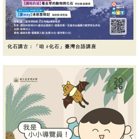
化石講古：「咱 ê化石」臺灣台語講座