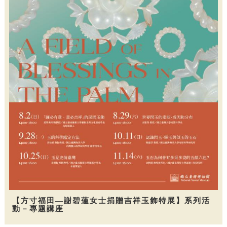
【方寸福田—謝碧蓮女士捐贈吉祥玉飾特展】系列活
動－專題講座