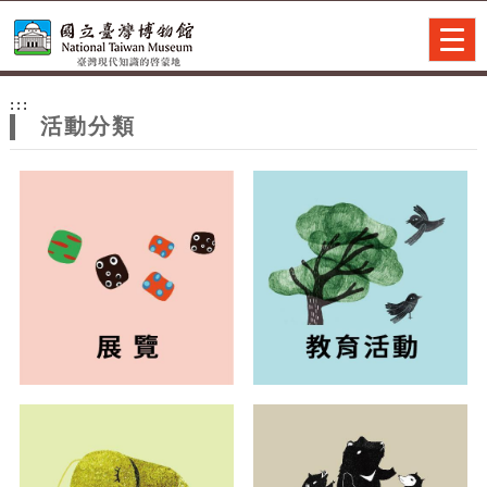
跳到主要內容
網站導覽
Togg
navig
網
:::
站
活動分類
主
題