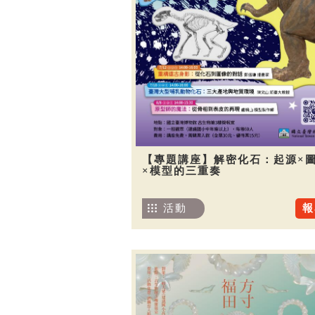
【專題講座】解密化石：起源×
×模型的三重奏
活動
報