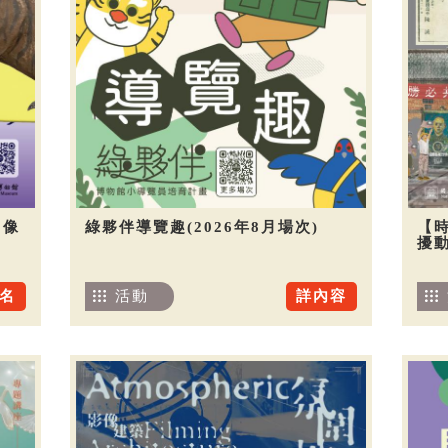
圖像
綠夥伴導覽趣(2026年8月場次)
【
擾
名
活動
詳內容