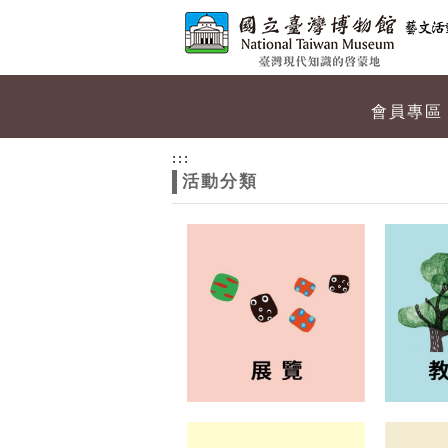
跳到主要內容
網站導覽
網
會員專區
站
:::
活動分類
主
題