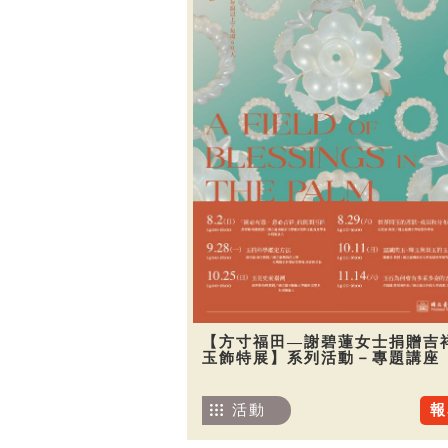
【方寸福田—謝碧蓮女士捐贈吉
玉飾特展】系列活動－專題講座
活動
報