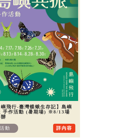
島嶼飛行-臺灣蝶蛾生存記】島嶼
 手作活動 (暑期場) ※8/13場
停辦
活動
詳內容