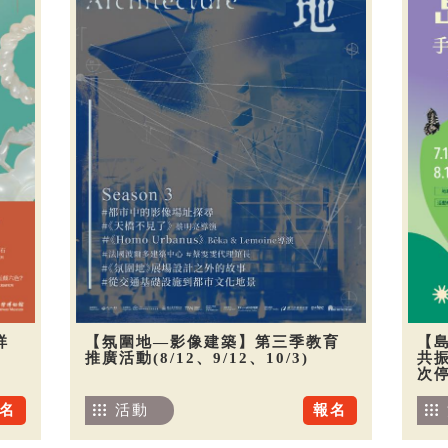
祥
【氛圍地—影像建築】第三季教育
【
推廣活動(8/12、9/12、10/3)
共振
次
名
活動
報名