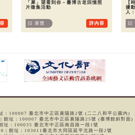
「犀」望看到你－臺博古老回憶照
【
片徵集活動
擾
人
容
展覽
詳內容
 | 館址：100007 臺北市中正區襄陽路2號 (二二八和平公園內)
99 | 館址：100007 臺北市中正區襄陽路25號 (臺博館斜對面)
6 | 館址：100035 臺北市中正區南昌路一段1號
9790 | 館址：103011臺北市大同區延平北路一段2號